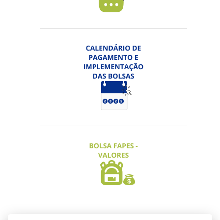
EDITAL FAPES Nº 17/2026 - PRÊMIO
FAPES DE CIÊNCIA, TECNOLOGIA,
INOVAÇÃO E JORNALISMO
Inscrição Categorias "Projetos" e
"Destaque" prorrogada até 06/08/2026 |
Categoria "Jornalismo" até 15/09/2026
ACESSAR
EDITAL FAPES Nº 18/2026 -
PARCERIAS ENTRE STARTUPS
Inscrições prorrogadas até 11/08/2026
ACESSAR