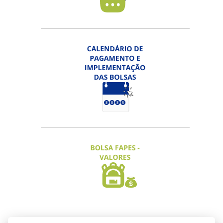
EDITAL FAPES Nº 17/2026 - PRÊMIO
FAPES DE CIÊNCIA, TECNOLOGIA,
INOVAÇÃO E JORNALISMO
Inscrição Categorias "Projetos" e
"Destaque" prorrogada até 06/08/2026 |
Categoria "Jornalismo" até 15/09/2026
ACESSAR
EDITAL FAPES Nº 18/2026 -
PARCERIAS ENTRE STARTUPS
Inscrições prorrogadas até 11/08/2026
ACESSAR