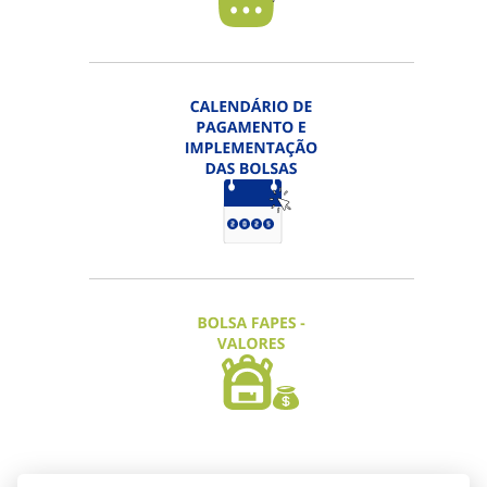
EDITAL FAPES Nº 17/2026 - PRÊMIO
FAPES DE CIÊNCIA, TECNOLOGIA,
INOVAÇÃO E JORNALISMO
Inscrição Categorias "Projetos" e
"Destaque" prorrogada até 06/08/2026 |
Categoria "Jornalismo" até 15/09/2026
ACESSAR
EDITAL FAPES Nº 18/2026 -
PARCERIAS ENTRE STARTUPS
Inscrições prorrogadas até 11/08/2026
ACESSAR