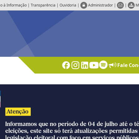
o à Informação
|
Transparência
|
Ouvidoria
|
Administrador
|
|
M
Fale Con