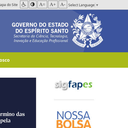
A=
A+
A-
apa do Site
Select Language
▼
Secretaria da Ciência, Tecnologia,
Inovação e Educação Profissional
osco