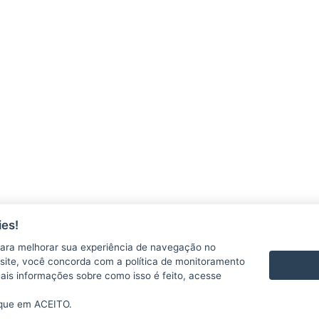
ACESSAR
CHAMADA CONFAP & WBI - BÉLGICA 2026
nscrições até 30/09/2026
ACESSAR
CHAMADA CONFAP & DAAD 2026
es!
nscrições até 03/09/2026
ara melhorar sua experiência de navegação no
te site, você concorda com a política de monitoramento
mais informações sobre como isso é feito, acesse
ACESSAR
ique em ACEITO.