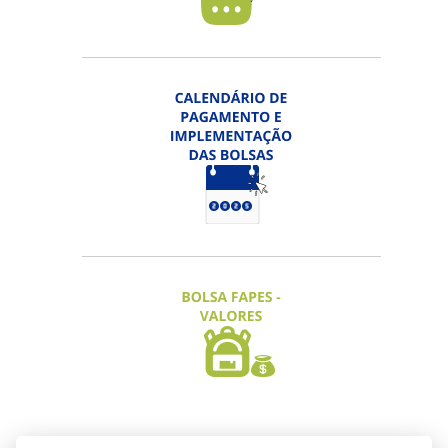
EDITAL FAPES Nº 17/2026 - PRÊMIO
FAPES DE CIÊNCIA, TECNOLOGIA,
INOVAÇÃO E JORNALISMO
Inscrição Categorias "Projetos" e
"Destaque" prorrogada até 06/08/2026 |
Categoria "Jornalismo" até 15/09/2026
ACESSAR
EDITAL FAPES Nº 18/2026 -
PARCERIAS ENTRE STARTUPS
Inscrições prorrogadas até 11/08/2026
ACESSAR