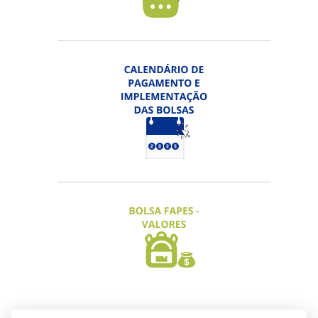
EDITAL FAPES Nº 17/2026 - PRÊMIO
FAPES DE CIÊNCIA, TECNOLOGIA,
INOVAÇÃO E JORNALISMO
Inscrição Categorias "Projetos" e
"Destaque" prorrogada até 06/08/2026 |
Categoria "Jornalismo" até 15/09/2026
ACESSAR
EDITAL FAPES Nº 18/2026 -
PARCERIAS ENTRE STARTUPS
Inscrições prorrogadas até 11/08/2026
ACESSAR